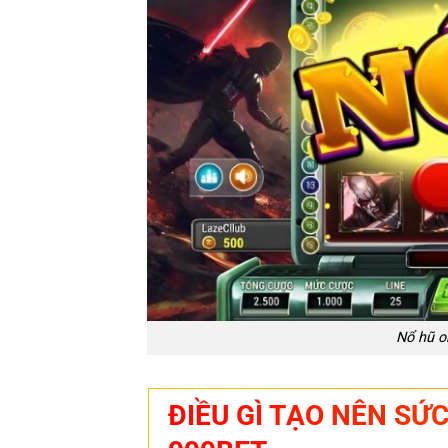
Nổ hũ o
ĐIỀU GÌ TẠO NÊN SỨ