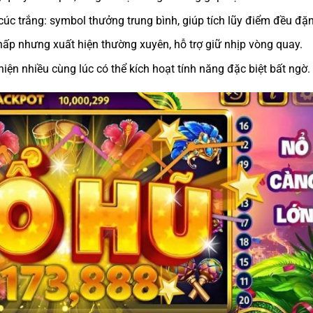
c trắng: symbol thưởng trung bình, giúp tích lũy điểm đều đặn
thấp nhưng xuất hiện thường xuyên, hỗ trợ giữ nhịp vòng quay.
iện nhiều cùng lúc có thể kích hoạt tính năng đặc biệt bất ngờ.