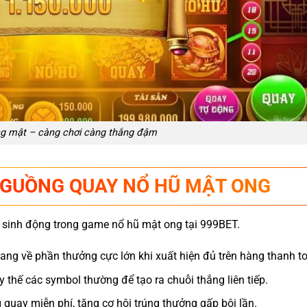
g mật – càng chơi càng thắng đậm
GUỒNG QUAY NỔ HŨ MẬT ONG
 sinh động trong game nổ hũ mật ong tại 999BET.
mang về phần thưởng cực lớn khi xuất hiện đủ trên hàng thanh t
y thế các symbol thường để tạo ra chuỗi thắng liên tiếp.
 quay miễn phí, tăng cơ hội trúng thưởng gấp bội lần.