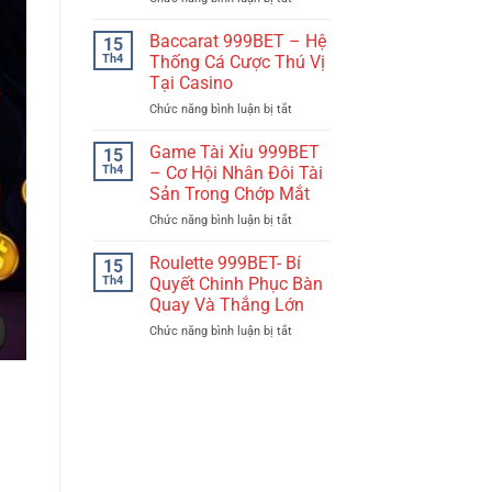
Sảnh
Casino
DG
Trực
Baccarat 999BET – Hệ
15
999BET
Tuyến
Th4
Thống Cá Cược Thú Vị
–
Đỉnh
Tại Casino
Điểm
Cao
ở
Chức năng bình luận bị tắt
Đến
Baccarat
Giải
999BET
Trí
Game Tài Xỉu 999BET
15
–
Săn
Th4
– Cơ Hội Nhân Đôi Tài
Hệ
Thưởng
Sản Trong Chớp Mắt
Thống
Lý
ở
Chức năng bình luận bị tắt
Cá
Tưởng
Game
Cược
Tài
Thú
Roulette 999BET- Bí
15
Xỉu
Vị
Th4
Quyết Chinh Phục Bàn
999BET
Tại
Quay Và Thắng Lớn
–
Casino
ở
Chức năng bình luận bị tắt
Cơ
Roulette
Hội
999BET-
Nhân
Bí
Đôi
Quyết
Tài
Chinh
Sản
Phục
Trong
Bàn
Chớp
Quay
Mắt