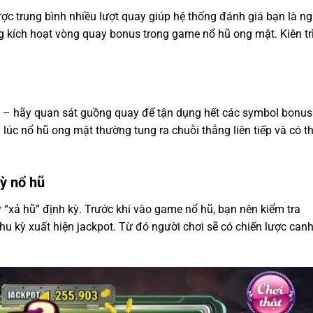
ược trung bình nhiều lượt quay giúp hệ thống đánh giá bạn là n
g kích hoạt vòng quay bonus trong game nổ hũ ong mật. Kiên trì
h – hãy quan sát guồng quay để tận dụng hết các symbol bonus
 lúc nổ hũ ong mật thường tung ra chuỗi thắng liên tiếp và có t
ỳ nổ hũ
 “xả hũ” định kỳ. Trước khi vào game nổ hũ, bạn nên kiểm tra
hu kỳ xuất hiện jackpot. Từ đó người chơi sẽ có chiến lược can