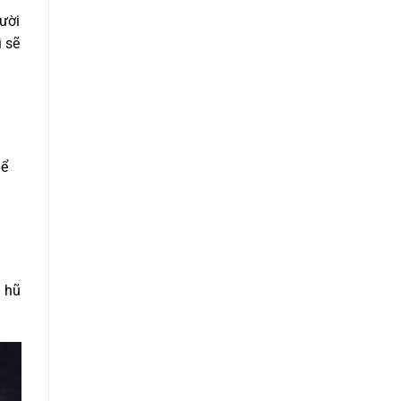
gười
 sẽ
hể
h hũ