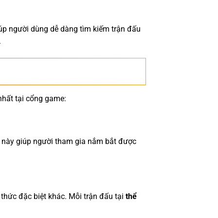
giúp người dùng dễ dàng tìm kiếm trận đấu
.
nhất tại cổng game:
iều này giúp người tham gia nắm bắt được
 thức đặc biệt khác. Mỗi trận đấu tại
thể