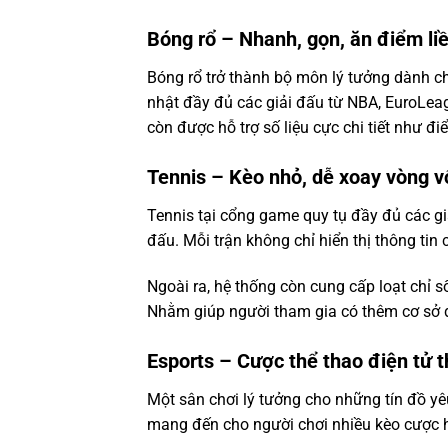
Bóng rổ – Nhanh, gọn, ăn điểm liề
Bóng rổ trở thành bộ môn lý tưởng dành c
nhật đầy đủ các giải đấu từ NBA, EuroLeag
còn được hỗ trợ số liệu cực chi tiết như đ
Tennis – Kèo nhỏ, dễ xoay vòng 
Tennis tại cổng game quy tụ đầy đủ các g
đấu. Mỗi trận không chỉ hiển thị thông tin 
Ngoài ra, hệ thống còn cung cấp loạt chỉ s
Nhằm giúp người tham gia có thêm cơ sở đ
Esports – Cược thể thao điện tử 
Một sân chơi lý tưởng cho những tín đồ yê
mang đến cho người chơi nhiều kèo cược 