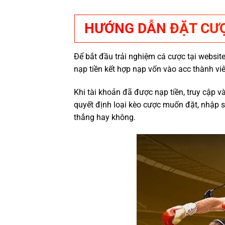
HƯỚNG DẪN ĐẶT CƯỢC
Để bắt đầu trải nghiệm cá cược tại websit
nạp tiền kết hợp nạp vốn vào acc thành vi
Khi tài khoản đã được nạp tiền, truy cập 
quyết định loại kèo cược muốn đặt, nhập số
thắng hay không.