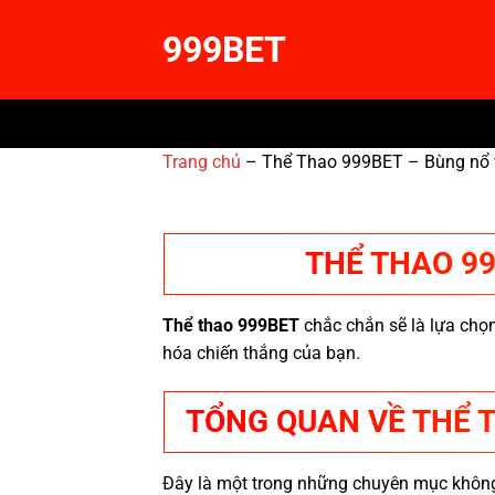
Bỏ
999BET
qua
nội
dung
Trang chủ
–
Thể Thao 999BET – Bùng nổ v
THỂ THAO 99
Thể thao 999BET
chắc chắn sẽ là lựa chọn
hóa chiến thắng của bạn.
TỔNG QUAN VỀ THỂ 
Đây là một trong những chuyên mục không 