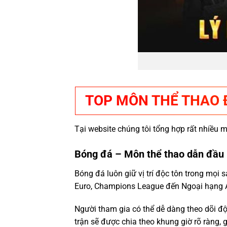
TOP MÔN THỂ THAO 
Tại website chúng tôi tổng hợp rất nhiều 
Bóng đá – Môn thể thao dẫn đầu
Bóng đá luôn giữ vị trí độc tôn trong mọi 
Euro, Champions League đến Ngoại hạng A
Người tham gia có thể dễ dàng theo dõi đội
trận sẽ được chia theo khung giờ rõ ràng, 