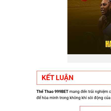
KẾT LUẬN
Thể Thao 999BET
mang đến trải nghiệm c
để hòa mình trong không khí sôi động của 