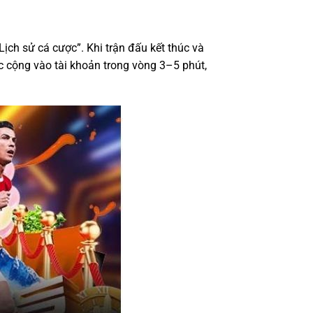
ịch sử cá cược”. Khi trận đấu kết thúc và
ợc cộng vào tài khoản trong vòng 3–5 phút,