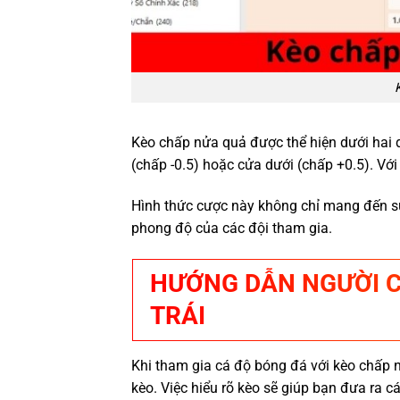
Kèo chấp nửa quả được thể hiện dưới hai d
(chấp -0.5) hoặc cửa dưới (chấp +0.5). Với
Hình thức cược này không chỉ mang đến sự 
phong độ của các đội tham gia.
HƯỚNG DẪN NGƯỜI C
TRÁI
Khi tham gia cá độ bóng đá với kèo chấp n
kèo. Việc hiểu rõ kèo sẽ giúp bạn đưa ra 