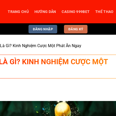
TRANG CHỦ
HƯỚNG DẪN
CASINO 999BET
THỂ THAO
ĐĂNG NHẬP
ĐĂNG KÝ
 Là Gì? Kinh Nghiệm Cược Một Phát Ăn Ngay
LÀ GÌ? KINH NGHIỆM CƯỢC MỘT