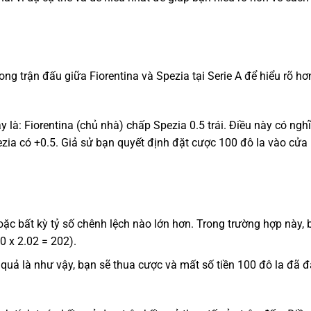
ng trận đấu giữa Fiorentina và Spezia tại Serie A để hiểu rõ hơ
 là: Fiorentina (chủ nhà) chấp Spezia 0.5 trái. Điều này có ngh
Spezia có +0.5. Giả sử bạn quyết định đặt cược 100 đô la vào cửa
 hoặc bất kỳ tỷ số chênh lệch nào lớn hơn. Trong trường hợp này, 
0 x 2.02 = 202).
quả là như vậy, bạn sẽ thua cược và mất số tiền 100 đô la đã đ