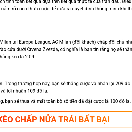
ch tính toán kết quả dựa trên kết quả thực tế của trận đấu. Điều
c nắm rõ cách thức cược để đưa ra quyết định thông minh khi t
Milan tại Europa League, AC Milan (đội khách) chấp đội chủ nh
vào cửa dưới Crvena Zvezda, có nghĩa là bạn tin rằng họ sẽ thắ
thắng kèo là 2.09.
 Trong trường hợp này, bạn sẽ thắng cược và nhận lại 209 đô l
và lợi nhuận 109 đô la.
, bạn sẽ thua và mất toàn bộ số tiền đã đặt cược là 100 đô la.
ÈO CHẤP NỬA TRÁI BẤT BẠI