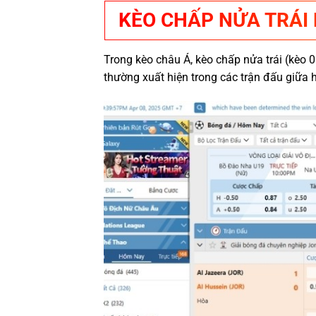
KÈO CHẤP NỬA TRÁI 
Trong kèo châu Á, kèo chấp nửa trái (kèo 0
thường xuất hiện trong các trận đấu giữa h